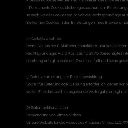
– Session‑Cookies werden nach Schließen des Browsers aut
– Permanente Cookies bleiben gespeichert, um Einstellunge
Je nach Art des Cookies ergibt sich die Rechtsgrundlage aus Art
Sie können Cookies in den Einstellungen Ihres Browsers indi
4) Kontaktaufnahme
Wenn Sie uns per E‑Mail oder Kontaktformular kontaktieren,
Rechtsgrundlage: Art. 6 Abs. 1 lit. f DSGVO (berechtigtes In
Löschung erfolgt, sobald der Zweck entfällt und keine ge
5) Datenverarbeitung zur Bestellabwicklung
Soweit für Lieferung oder Zahlung erforderlich, geben wir p
weiter. Eine darüber hinausgehende Weitergabe erfolgt nur 
6) Seitenfunktionalitäten
Verwendung von Vimeo‑Videos
Unsere Website bindet Videos des Anbieters Vimeo, LLC, 55