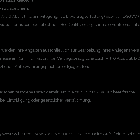
omatisch gelöscht.
n zu speichern.
. 6 Abs. 1 lit. a (Einwilligung), lit. b (Vertragserfüllung) oder lit. f DSGVO 
viduell erlauben oder ablehnen. Bei Deaktivierung kann die Funktionalität 
 werden Ihre Angaben ausschließlich zur Bearbeitung Ihres Anliegens verar
teresse an Kommunikation); bei Vertragsbezug zusätzlich Art. 6 Abs. 1 lit. b
setzlichen Aufbewahrungspflichten entgegenstehen.
ersonenbezogene Daten gemäß Art. 6 Abs. 1 lit. b DSGVO an beauftragte Diens
bei Einwilligung oder gesetzlicher Verpflichtung.
5 West 18th Street, New York, NY 10011, USA, ein. Beim Aufruf einer Seite